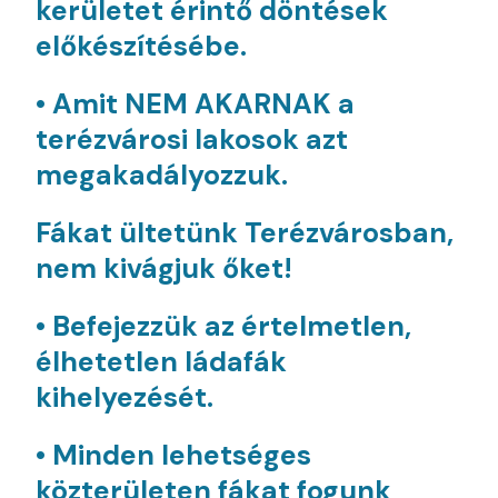
kerületet érintő döntések
előkészítésébe.
• Amit NEM AKARNAK a
terézvárosi lakosok azt
megakadályozzuk.
F
ákat ültetünk Terézvárosban,
nem kivágjuk őket!
• Befejezzük az értelmetlen,
élhetetlen ládafák
kihelyezését.
• Minden lehetséges
közterületen fákat fogunk