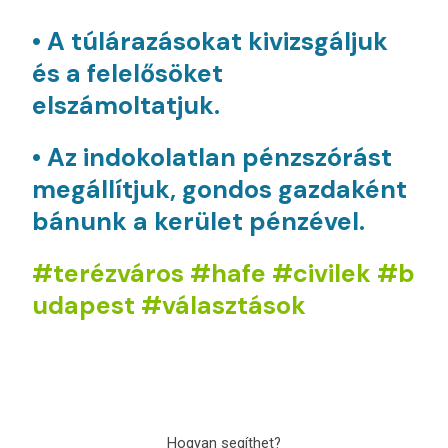
• A túlárazásokat kivizsgáljuk
és a felelősöket
elszámoltatjuk.
• Az indokolatlan pénzszórást
megállítjuk, gondos gazdaként
bánunk a kerület pénzével.
#terézváros
#hafe
#civilek
#b
udapest
#választások
Hogyan segíthet?