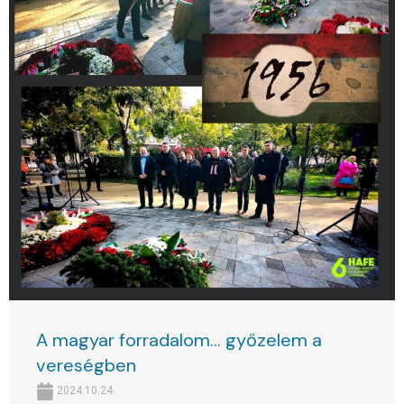
A magyar forradalom… győzelem a
vereségben
2024.10.24.