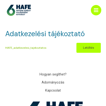
Skip
Main
to
Men
content
Adatkezelési tájékoztató
Letöltés
HAFE_adatkezelesi_tajekoztatos
Hogyan segíthet?
Adományozás
Kapcsolat