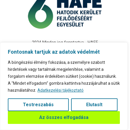
2024 Minden jog fenntartva - HAFE
Adatkezelési tájékoztató
Fontosnak tartjuk az adatok védelmét
A böngészési élmény fokozása, a személyre szabott
hirdetések vagy tartalmak megjelenítése, valamint a
forgalom elemzése érdekében sütiket (cookie) használunk.
A "Mindet elfogadom" gombra kattintva hozzájárulhat a sütik
használatához.
Adatkezelési tájékoztató
Testreszabás
Elutasít
Az összes elfogadása